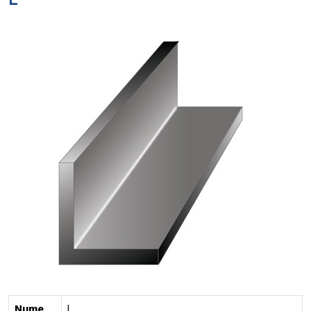
L
Nume
L