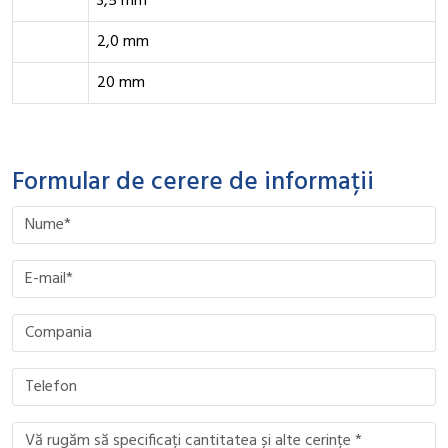
3,5 mm
2,0 mm
20 mm
Formular de cerere de informații
Please leave this field empty.
Please leave this field empty.
Please leave this field empty.
Please leave this field empty.