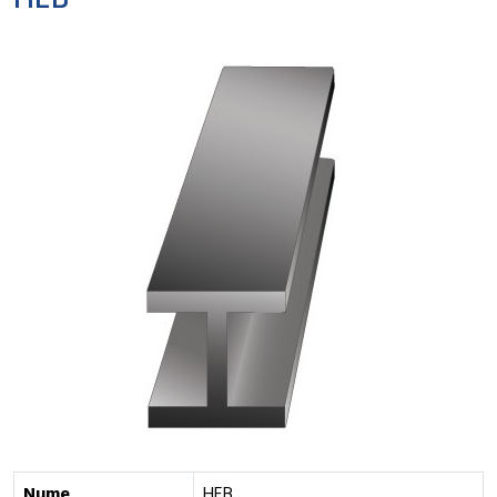
HEB
Nume
HEB