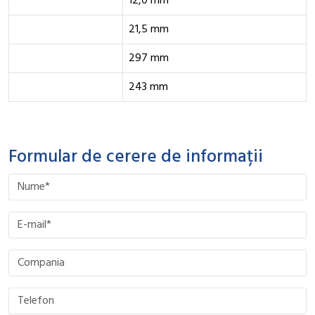
12,0 mm
21,5 mm
297 mm
243 mm
Formular de cerere de informații
Please leave this field empty.
Please leave this field empty.
Please leave this field empty.
Please leave this field empty.