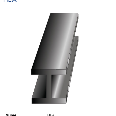
HEA
Nume
HEA