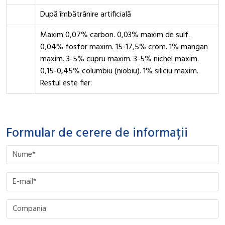
După îmbătrânire artificială
Maxim 0,07% carbon. 0,03% maxim de sulf.
0,04% fosfor maxim. 15-17,5% crom. 1% mangan
maxim. 3-5% cupru maxim. 3-5% nichel maxim.
0,15-0,45% columbiu (niobiu). 1% siliciu maxim.
Restul este fier.
Formular de cerere de informații
Please leave this field empty.
Please leave this field empty.
Please leave this field empty.
Please leave this field empty.