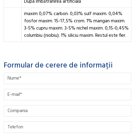
După îmbătrânirea artificială
maxim 0,07% carbon. 0,03% sulf maxim. 0,04%
fosfor maxim. 15-17,5% crom. 1% mangan maxim.
3-5% cupru maxim. 3-5% nichel maxim. 0,15-0,45%
columbiu (niobiu). 1% siliciu maxim. Restul este fier.
Formular de cerere de informații
Please leave this field empty.
Please leave this field empty.
Please leave this field empty.
Please leave this field empty.