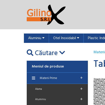
Aluminiu
Otel Inoxidabil
Plastic Ind
Căutare
Materii
Ta
Meniul de produse
+
Materii Prime
+
Alama
+
Aluminiu