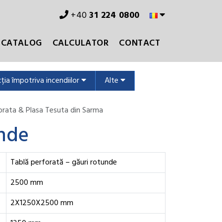
+40
31 224 0800
CATALOG
CALCULATOR
CONTACT
ția împotriva incendiilor
Alte
orata & Plasa Tesuta din Sarma
unde
Tablă perforată – găuri rotunde
2500 mm
2X1250X2500 mm