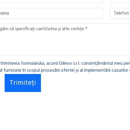
 trimiterea formularului, acord Gilinox s.r.l. consimțământul meu pen
l furnizate în scopul procesării ofertei și al implementării cazurilor 