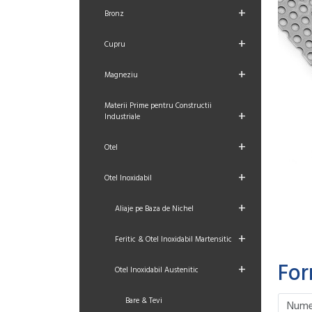
+
Bronz
+
Cupru
+
Magneziu
Materii Prime pentru Constructii
+
Industriale
+
Otel
+
Otel Inoxidabil
+
Aliaje pe Baza de Nichel
+
Feritic & Otel Inoxidabil Martensitic
For
+
Otel Inoxidabil Austenitic
Please le
Please le
Please le
Please le
Bare & Tevi