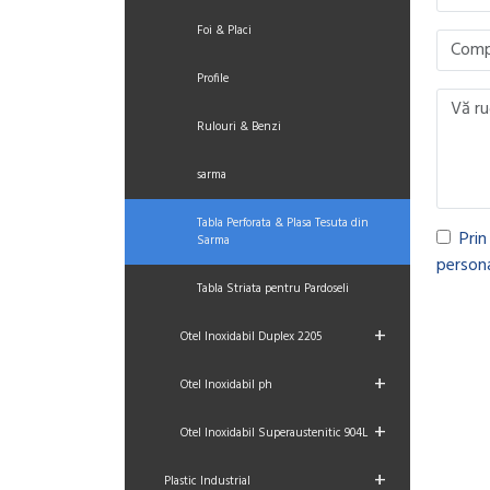
Foi & Placi
Profile
Rulouri & Benzi
sarma
Tabla Perforata & Plasa Tesuta din
Prin
Sarma
persona
Tabla Striata pentru Pardoseli
+
Otel Inoxidabil Duplex 2205
+
Otel Inoxidabil ph
+
Otel Inoxidabil Superaustenitic 904L
+
Plastic Industrial