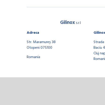
Gilinox
s.r.l
Adresa
Gilino
Str. Maramureș 38
Strada 
Otopeni 075100
Baciu 
Cluj na
Romania
Romani