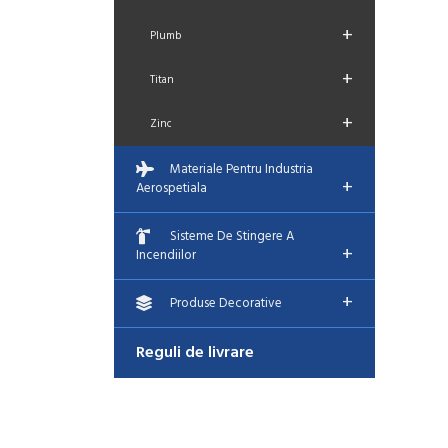
+
Plumb
+
Titan
+
Zinc
Materiale Pentru Industria
+
Aerospetiala
Sisteme De Stingere A
+
Incendiilor
+
Produse Decorative
Reguli de livrare