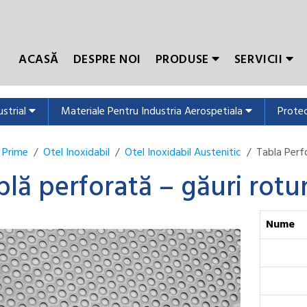
ACASĂ
DESPRE NOI
PRODUSE
SERVICII
ustrial
Materiale Pentru Industria Aerospetiala
Protec
 Prime
Otel Inoxidabil
Otel Inoxidabil Austenitic
Tabla Perf
blă perforată – găuri rot
Nume