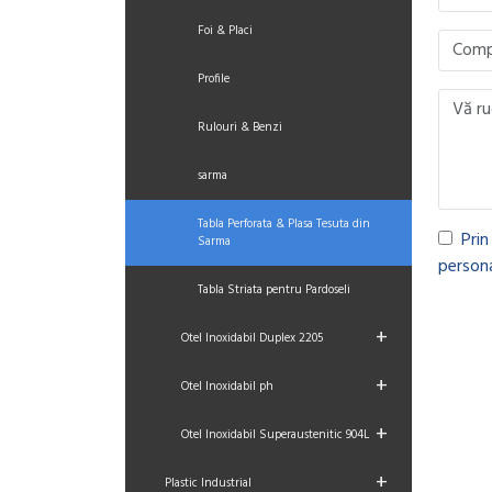
Foi & Placi
Profile
Rulouri & Benzi
sarma
Tabla Perforata & Plasa Tesuta din
Prin
Sarma
persona
Tabla Striata pentru Pardoseli
+
Otel Inoxidabil Duplex 2205
+
Otel Inoxidabil ph
+
Otel Inoxidabil Superaustenitic 904L
+
Plastic Industrial