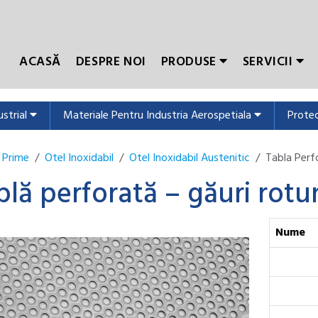
ACASĂ
DESPRE NOI
PRODUSE
SERVICII
ustrial
Materiale Pentru Industria Aerospetiala
Protec
 Prime
Otel Inoxidabil
Otel Inoxidabil Austenitic
Tabla Perf
blă perforată – găuri rot
Nume