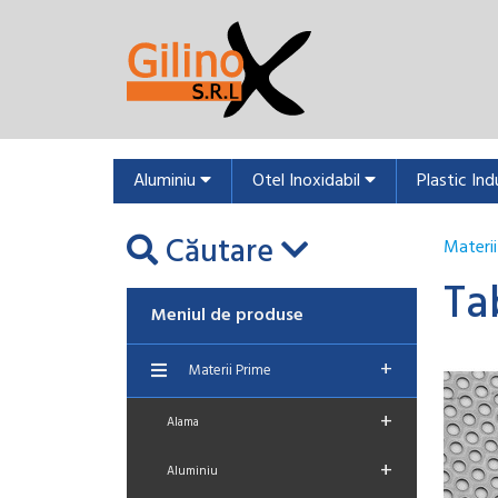
Aluminiu
Otel Inoxidabil
Plastic Ind
Căutare
Materii
Ta
Meniul de produse
+
Materii Prime
+
Alama
+
Aluminiu