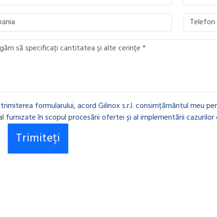
 trimiterea formularului, acord Gilinox s.r.l. consimțământul meu pen
l furnizate în scopul procesării ofertei și al implementării cazurilor 