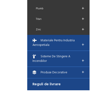
+
Plumb
+
Titan
+
Zinc
Materiale Pentru Industria
+
Aerospetiala
Sisteme De Stingere A
+
Incendiilor
+
Produse Decorative
Reguli de livrare