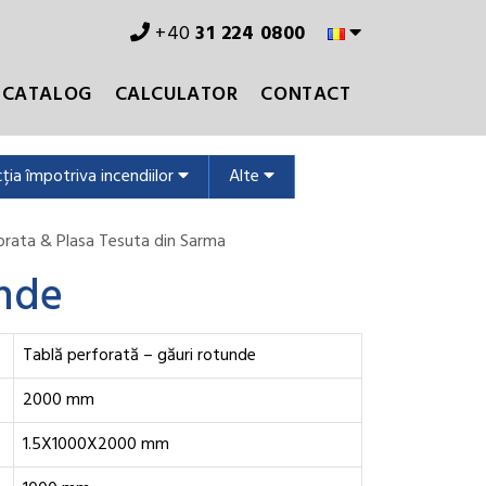
+40
31 224 0800
CATALOG
CALCULATOR
CONTACT
ția împotriva incendiilor
Alte
orata & Plasa Tesuta din Sarma
unde
Tablă perforată – găuri rotunde
2000 mm
1.5X1000X2000 mm