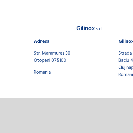
Gilinox
s.r.l
Adresa
Gilino
Str. Maramureș 38
Strada 
Otopeni 075100
Baciu 
Cluj na
Romania
Romani