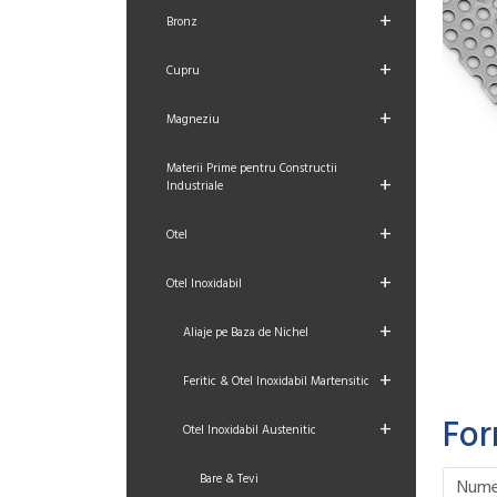
+
Bronz
+
Cupru
+
Magneziu
Materii Prime pentru Constructii
+
Industriale
+
Otel
+
Otel Inoxidabil
+
Aliaje pe Baza de Nichel
+
Feritic & Otel Inoxidabil Martensitic
For
+
Otel Inoxidabil Austenitic
Please le
Please le
Please le
Please le
Bare & Tevi