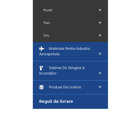
+
Plumb
+
Titan
+
Zinc
Materiale Pentru Industria
+
Aerospetiala
Sisteme De Stingere A
+
Incendiilor
+
Produse Decorative
Reguli de livrare