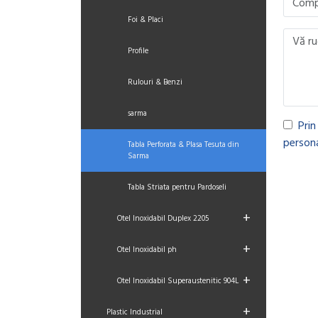
Foi & Placi
Profile
Rulouri & Benzi
sarma
Prin
persona
Tabla Perforata & Plasa Tesuta din
Sarma
Tabla Striata pentru Pardoseli
+
Otel Inoxidabil Duplex 2205
+
Otel Inoxidabil ph
+
Otel Inoxidabil Superaustenitic 904L
+
Plastic Industrial