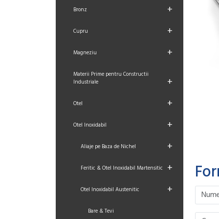
+
Bronz
+
Cupru
+
Magneziu
Materii Prime pentru Constructii
+
Industriale
+
Otel
+
Otel Inoxidabil
+
Aliaje pe Baza de Nichel
For
+
Feritic & Otel Inoxidabil Martensitic
+
Otel Inoxidabil Austenitic
Please le
Please le
Please le
Please le
Bare & Tevi