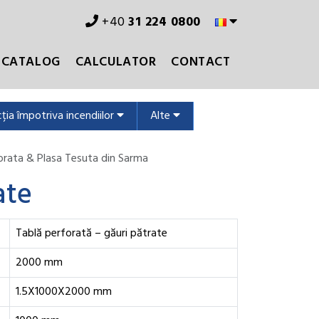
+40
31 224 0800
CATALOG
CALCULATOR
CONTACT
ția împotriva incendiilor
Alte
orata & Plasa Tesuta din Sarma
ate
Tablă perforată – găuri pătrate
2000 mm
1.5X1000X2000 mm