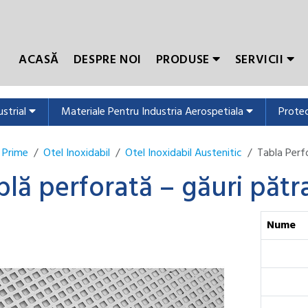
ACASĂ
DESPRE NOI
PRODUSE
SERVICII
ustrial
Materiale Pentru Industria Aerospetiala
Protec
 Prime
Otel Inoxidabil
Otel Inoxidabil Austenitic
Tabla Perf
blă perforată – găuri pătr
Nume