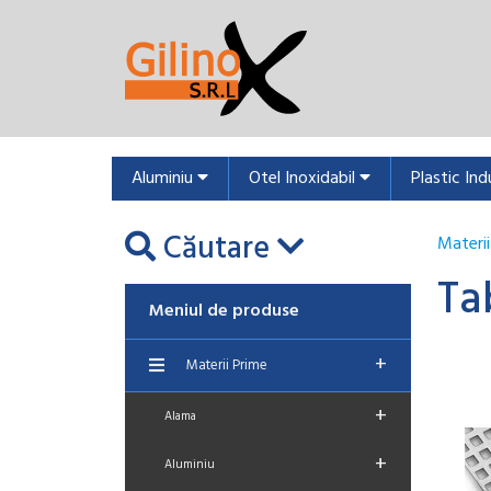
Aluminiu
Otel Inoxidabil
Plastic Ind
Căutare
Materii
Ta
Meniul de produse
+
Materii Prime
+
Alama
+
Aluminiu