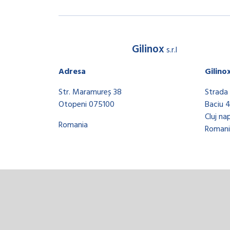
Gilinox
s.r.l
Adresa
Gilino
Str. Maramureș 38
Strada 
Otopeni 075100
Baciu 
Cluj na
Romania
Romani