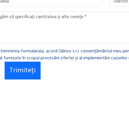
 trimiterea formularului, acord Gilinox s.r.l. consimțământul meu pen
l furnizate în scopul procesării ofertei și al implementării cazurilor 