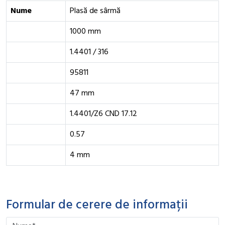
Nume
Plasă de sârmă
1000 mm
1.4401 / 316
95811
47 mm
1.4401/Z6 CND 17.12
0.57
4 mm
Formular de cerere de informații
Please leave this field empty.
Please leave this field empty.
Please leave this field empty.
Please leave this field empty.