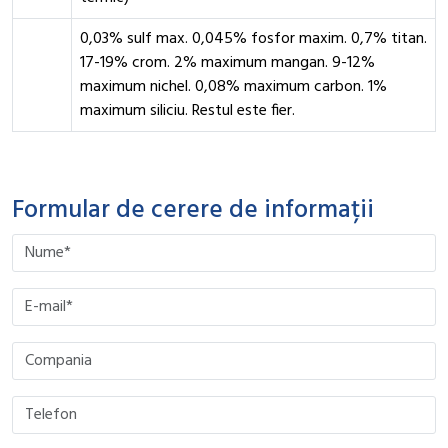
0,03% sulf max. 0,045% fosfor maxim. 0,7% titan.
17-19% crom. 2% maximum mangan. 9-12%
maximum nichel. 0,08% maximum carbon. 1%
maximum siliciu. Restul este fier.
Formular de cerere de informații
Please leave this field empty.
Please leave this field empty.
Please leave this field empty.
Please leave this field empty.