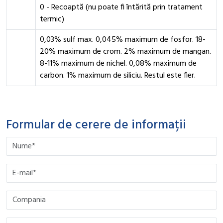
0 - Recoaptă (nu poate fi întărită prin tratament
termic)
0,03% sulf max. 0,045% maximum de fosfor. 18-
20% maximum de crom. 2% maximum de mangan.
8-11% maximum de nichel. 0,08% maximum de
carbon. 1% maximum de siliciu. Restul este fier.
Formular de cerere de informații
Please leave this field empty.
Please leave this field empty.
Please leave this field empty.
Please leave this field empty.