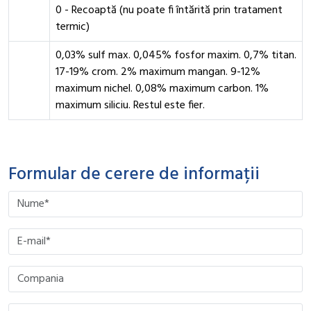
0 - Recoaptă (nu poate fi întărită prin tratament
termic)
0,03% sulf max. 0,045% fosfor maxim. 0,7% titan.
17-19% crom. 2% maximum mangan. 9-12%
maximum nichel. 0,08% maximum carbon. 1%
maximum siliciu. Restul este fier.
Formular de cerere de informații
Please leave this field empty.
Please leave this field empty.
Please leave this field empty.
Please leave this field empty.