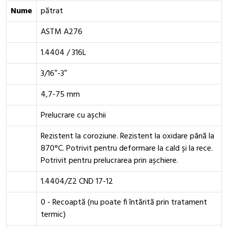
Nume
pătrat
ASTM A276
1.4404 / 316L
3/16″-3″
4,7-75 mm
Prelucrare cu așchii
Rezistent la coroziune. Rezistent la oxidare până la
870°C. Potrivit pentru deformare la cald și la rece.
Potrivit pentru prelucrarea prin așchiere.
1.4404/Z2 CND 17-12
0 - Recoaptă (nu poate fi întărită prin tratament
termic)