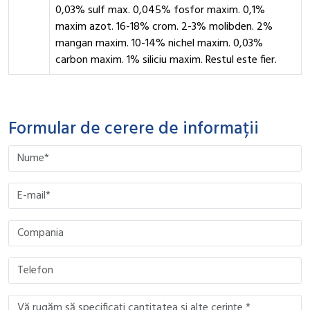
0,03% sulf max. 0,045% fosfor maxim. 0,1%
maxim azot. 16-18% crom. 2-3% molibden. 2%
mangan maxim. 10-14% nichel maxim. 0,03%
carbon maxim. 1% siliciu maxim. Restul este fier.
Formular de cerere de informații
Please leave this field empty.
Please leave this field empty.
Please leave this field empty.
Please leave this field empty.