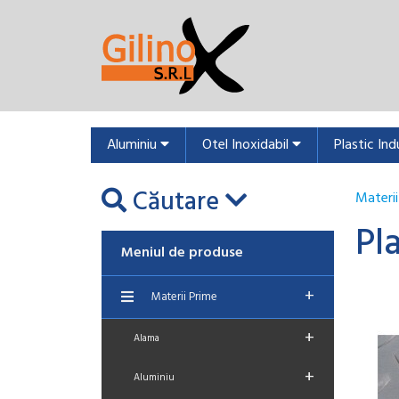
Aluminiu
Otel Inoxidabil
Plastic Ind
Căutare
Materii
Pl
Meniul de produse
+
Materii Prime
+
Alama
+
Aluminiu