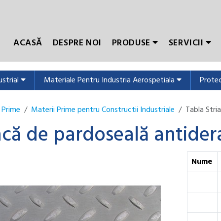
ACASĂ
DESPRE NOI
PRODUSE
SERVICII
ustrial
Materiale Pentru Industria Aerospetiala
Protec
 Prime
Materii Prime pentru Constructii Industriale
Tabla Stri
acă de pardoseală antide
Nume