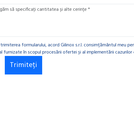
 trimiterea formularului, acord Gilinox s.r.l. consimțământul meu pen
l furnizate în scopul procesării ofertei și al implementării cazurilor 