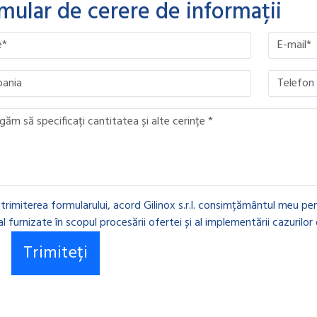
mular de cerere de informații
ave this field empty.
ave this field empty.
ave this field empty.
ave this field empty.
 trimiterea formularului, acord Gilinox s.r.l. consimțământul meu pen
l furnizate în scopul procesării ofertei și al implementării cazurilor 