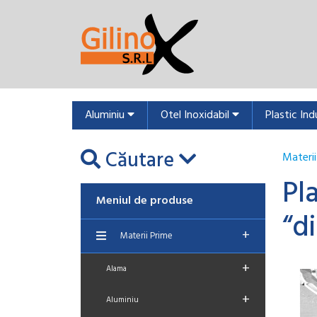
Aluminiu
Otel Inoxidabil
Plastic Ind
Căutare
Materii
Pl
Meniul de produse
“d
+
Materii Prime
+
Alama
+
Aluminiu