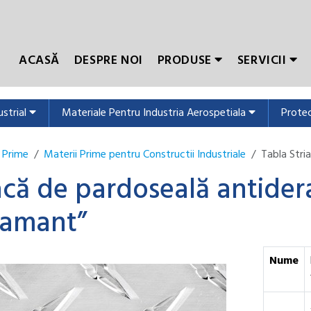
ACASĂ
DESPRE NOI
PRODUSE
SERVICII
ustrial
Materiale Pentru Industria Aerospetiala
Protec
 Prime
Materii Prime pentru Constructii Industriale
Tabla Stri
acă de pardoseală antide
iamant”
Nume