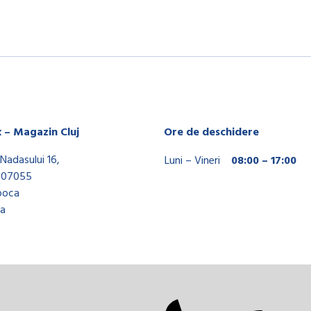
x – Magazin Cluj
Ore de deschidere
Nadasului 16,
Luni – Vineri
08:00 – 17:00
407055
poca
a