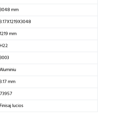
3048 mm
3.17X1219X3048
1219 mm
H22
3003
Aluminiu
3.17 mm
73957
Finisaj lucios