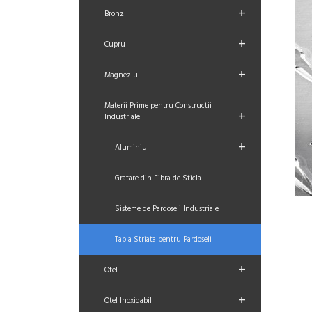
+
Bronz
+
Cupru
+
Magneziu
Materii Prime pentru Constructii
+
Industriale
+
Aluminiu
Gratare din Fibra de Sticla
Sisteme de Pardoseli Industriale
Tabla Striata pentru Pardoseli
+
Otel
+
Otel Inoxidabil