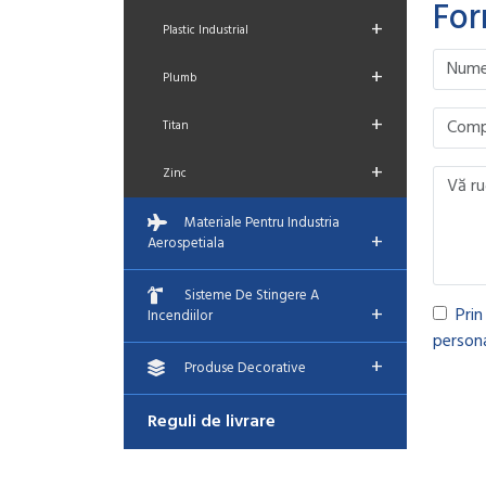
For
+
Plastic Industrial
Please le
Please le
Please le
Please le
+
Plumb
+
Titan
+
Zinc
Materiale Pentru Industria
+
Aerospetiala
Sisteme De Stingere A
+
Prin
Incendiilor
persona
+
Produse Decorative
Reguli de livrare