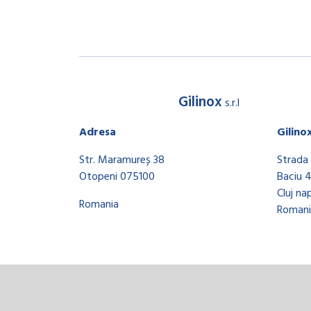
Gilinox
s.r.l
Adresa
Gilino
Str. Maramureș 38
Strada 
Otopeni 075100
Baciu 
Cluj na
Romania
Romani