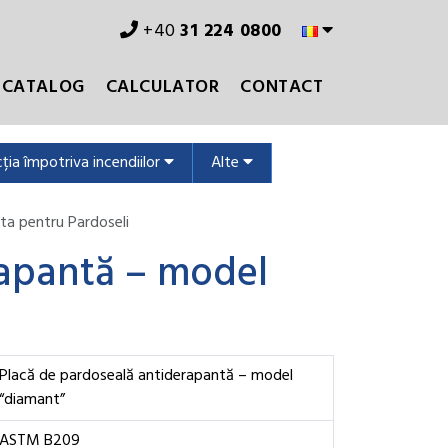
+40
31 224 0800
CATALOG
CALCULATOR
CONTACT
ția împotriva incendiilor
Alte
ata pentru Pardoseli
rapantă – model
Placă de pardoseală antiderapantă – model
“diamant”
ASTM B209