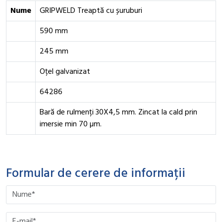
Nume
GRIPWELD Treaptă cu șuruburi
590 mm
245 mm
Oțel galvanizat
64286
Bară de rulmenți 30X4,5 mm. Zincat la cald prin
imersie min 70 µm.
Formular de cerere de informații
Please leave this field empty.
Please leave this field empty.
Please leave this field empty.
Please leave this field empty.