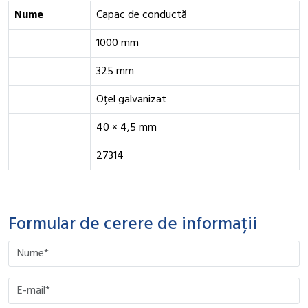
Nume
Capac de conductă
1000 mm
325 mm
Oțel galvanizat
40 × 4,5 mm
27314
Formular de cerere de informații
Please leave this field empty.
Please leave this field empty.
Please leave this field empty.
Please leave this field empty.