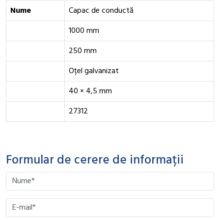
Nume
Capac de conductă
1000 mm
250 mm
Oțel galvanizat
40 × 4,5 mm
27312
Formular de cerere de informații
Please leave this field empty.
Please leave this field empty.
Please leave this field empty.
Please leave this field empty.