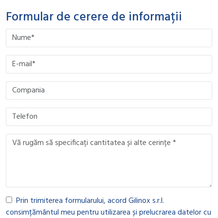
Formular de cerere de informații
Please leave this field empty.
Please leave this field empty.
Please leave this field empty.
Please leave this field empty.
Prin trimiterea formularului, acord Gilinox s.r.l.
consimțământul meu pentru utilizarea și prelucrarea datelor cu