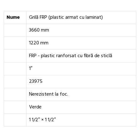
Nume
Grilă FRP (plastic armat cu laminat)
3660 mm
1220 mm
FRP - plastic ranforsat cu fibră de sticlă
1″
23975
Nerezistent la foc.
Verde
1 1/2″ × 1 1/2″