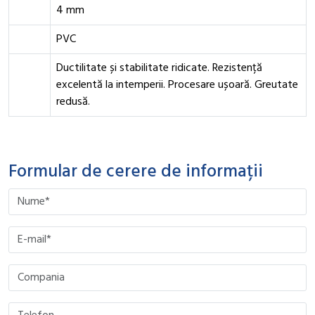
4 mm
PVC
Ductilitate și stabilitate ridicate. Rezistență
excelentă la intemperii. Procesare ușoară. Greutate
redusă.
Formular de cerere de informații
Please leave this field empty.
Please leave this field empty.
Please leave this field empty.
Please leave this field empty.