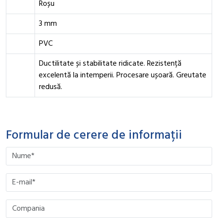
Roșu
3 mm
PVC
Ductilitate și stabilitate ridicate. Rezistență
excelentă la intemperii. Procesare ușoară. Greutate
redusă.
Formular de cerere de informații
Please leave this field empty.
Please leave this field empty.
Please leave this field empty.
Please leave this field empty.