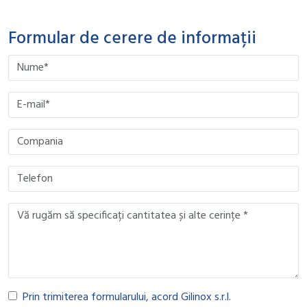
Formular de cerere de informații
Please leave this field empty.
Please leave this field empty.
Please leave this field empty.
Please leave this field empty.
Prin trimiterea formularului, acord Gilinox s.r.l.