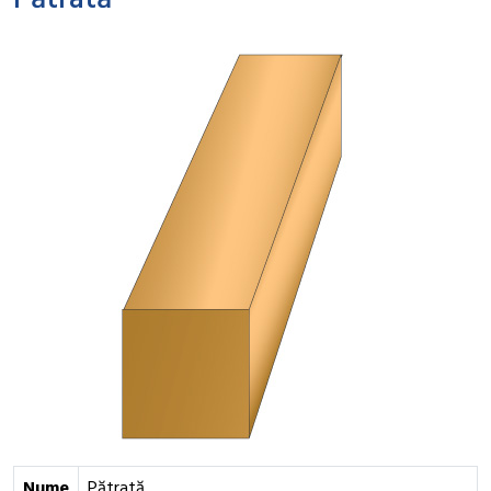
Pătrată
Nume
Pătrată