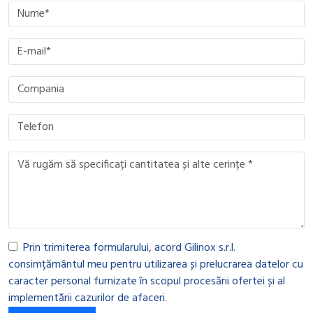
Please leave this field empty.
Please leave this field empty.
Please leave this field empty.
Please leave this field empty.
Prin trimiterea formularului, acord Gilinox s.r.l.
consimțământul meu pentru utilizarea și prelucrarea datelor cu
caracter personal furnizate în scopul procesării ofertei și al
implementării cazurilor de afaceri.