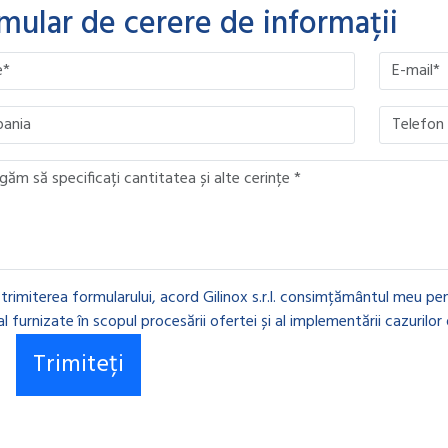
mular de cerere de informații
ave this field empty.
ave this field empty.
ave this field empty.
ave this field empty.
 trimiterea formularului, acord Gilinox s.r.l. consimțământul meu pen
l furnizate în scopul procesării ofertei și al implementării cazurilor 