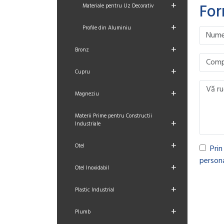
+
For
Materiale pentru Uz Decorativ
+
Profile din Aluminiu
Please le
Please le
Please le
Please le
+
Bronz
+
Cupru
+
Magneziu
Materii Prime pentru Constructii
+
Industriale
+
Otel
Prin
persona
+
Otel Inoxidabil
+
Plastic Industrial
+
Plumb