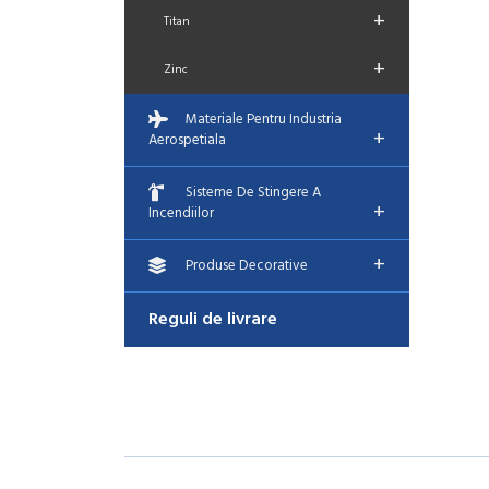
+
Titan
+
Zinc
Materiale Pentru Industria
+
Aerospetiala
Sisteme De Stingere A
+
Incendiilor
+
Produse Decorative
Reguli de livrare