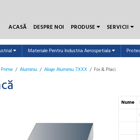
ACASĂ
DESPRE NOI
PRODUSE
SERVICII
ustrial
Materiale Pentru Industria Aerospetiala
Protec
 Prime
Aluminiu
Aliaje Aluminiu 7XXX
Foi & Placi
acă
Nume