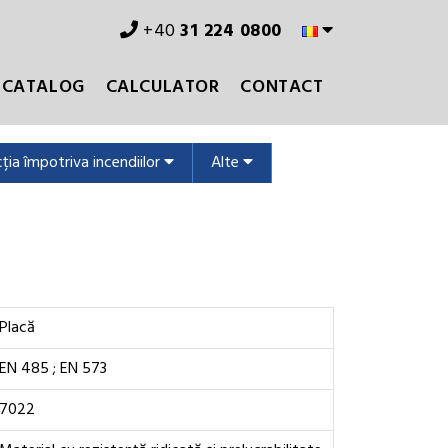
+40
31 224 0800
CATALOG
CALCULATOR
CONTACT
ția împotriva incendiilor
Alte
Placă
EN 485 ; EN 573
7022