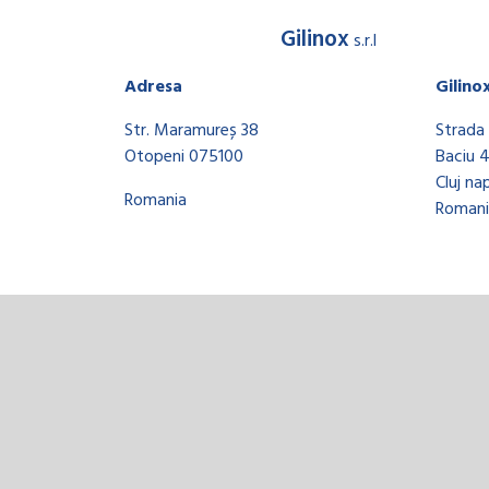
Gilinox
s.r.l
Adresa
Gilino
Str. Maramureș 38
Strada 
Otopeni 075100
Baciu 
Cluj na
Romania
Romani