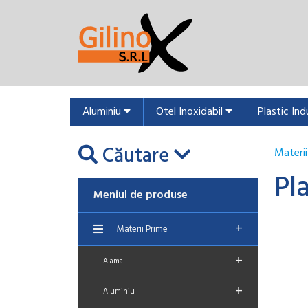
Aluminiu
Otel Inoxidabil
Plastic Ind
Căutare
Materii
Pl
Meniul de produse
+
Materii Prime
+
Alama
+
Aluminiu