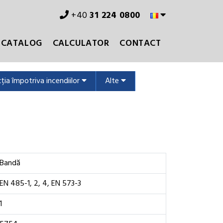
+40
31 224 0800
CATALOG
CALCULATOR
CONTACT
ția împotriva incendiilor
Alte
Bandă
EN 485-1, 2, 4, EN 573-3
1