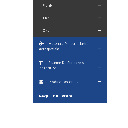
+
Plumb
+
Titan
+
Zinc
Materiale Pentru Industria
+
Aerospetiala
Sisteme De Stingere A
+
Incendiilor
+
Produse Decorative
Reguli de livrare