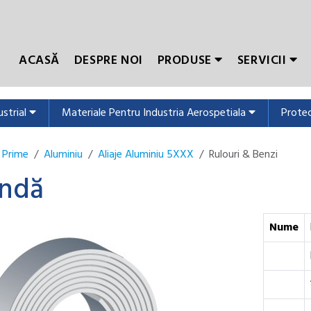
ACASĂ
DESPRE NOI
PRODUSE
SERVICII
ustrial
Materiale Pentru Industria Aerospetiala
Protec
 Prime
Aluminiu
Aliaje Aluminiu 5XXX
Rulouri & Benzi
ndă
Nume