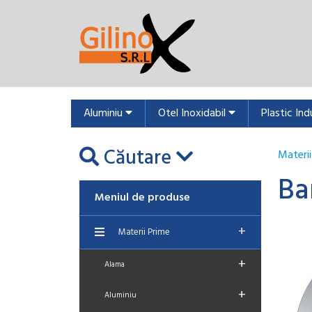
Aluminiu
Otel Inoxidabil
Plastic Ind
Căutare
Materii
Ba
Meniul de produse
+
Materii Prime
+
Alama
+
Aluminiu