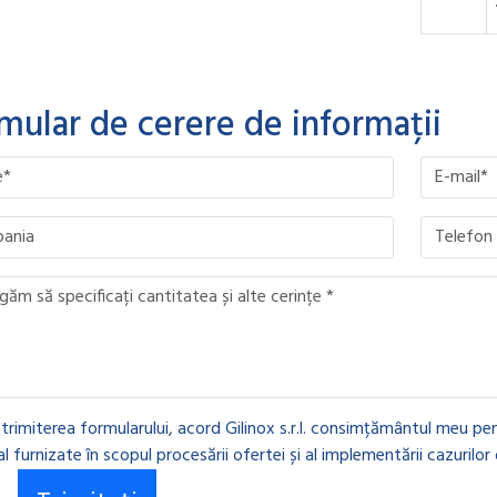
mular de cerere de informații
ave this field empty.
ave this field empty.
ave this field empty.
ave this field empty.
 trimiterea formularului, acord Gilinox s.r.l. consimțământul meu pen
l furnizate în scopul procesării ofertei și al implementării cazurilor 