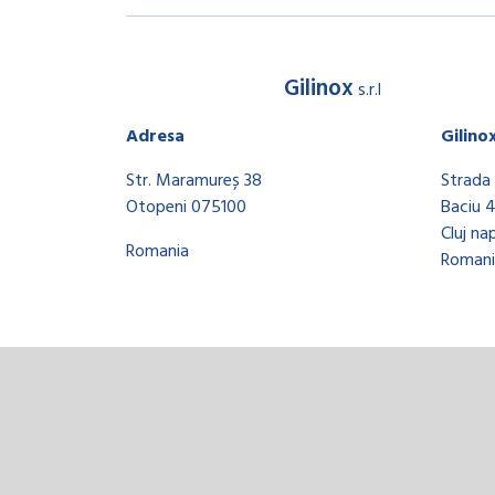
Gilinox
s.r.l
Adresa
Gilino
Str. Maramureș 38
Strada 
Otopeni 075100
Baciu 
Cluj na
Romania
Romani