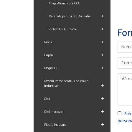
Aliaje Aluminiu 8XXX
+
Materiale pentru Uz Decorativ
+
For
Profile din Aluminiu
+
Bronz
Please le
Please le
Please le
Please le
+
Cupru
+
Magneziu
Materii Prime pentru Constructii
+
Industriale
+
Otel
+
Otel Inoxidabil
Prin
persona
+
Plastic Industrial