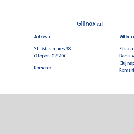
Gilinox
s.r.l
Adresa
Gilino
Str. Maramureș 38
Strada 
Otopeni 075100
Baciu 
Cluj na
Romania
Romani