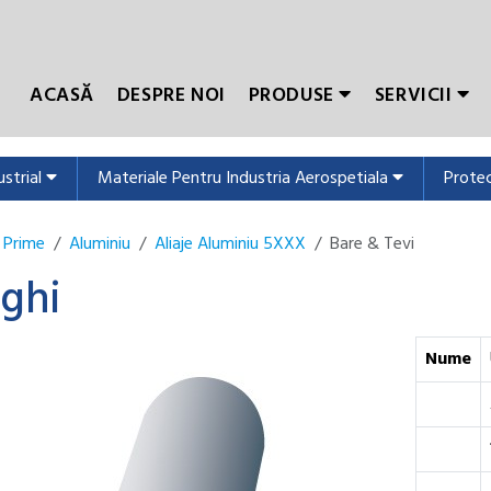
ACASĂ
DESPRE NOI
PRODUSE
SERVICII
ustrial
Materiale Pentru Industria Aerospetiala
Protec
 Prime
Aluminiu
Aliaje Aluminiu 5XXX
Bare & Tevi
ghi
Nume