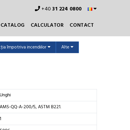
+40
31 224 0800
CATALOG
CALCULATOR
CONTACT
ția împotriva incendiilor
Alte
Unghi
AMS-QQ-A-200/5, ASTM B221.
1