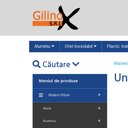
Aluminiu
Otel Inoxidabil
Plastic Ind
Căutare
Materii
Un
Meniul de produse
+
Materii Prime
+
Alama
+
Aluminiu