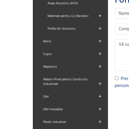
For
Aliaje Aluminiu 8XXX
Please le
Please le
Please le
Please le
+
Materiale pentru Uz Decorativ
+
Profile din Aluminiu
+
Bronz
+
Cupru
+
Magneziu
Prin
Materii Prime pentru Constructii
+
Industriale
persona
+
Otel
+
Otel Inoxidabil
+
Plastic Industrial