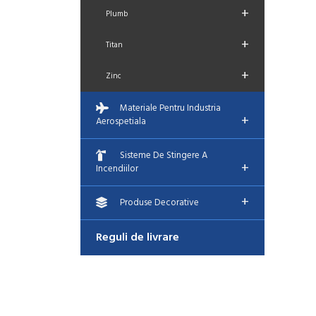
+
Plumb
+
Titan
+
Zinc
Materiale Pentru Industria
+
Aerospetiala
Sisteme De Stingere A
+
Incendiilor
+
Produse Decorative
Reguli de livrare