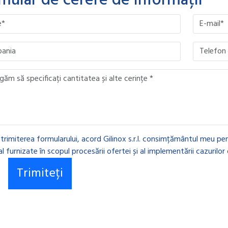
mular de cerere de informații
ave this field empty.
ave this field empty.
ave this field empty.
ave this field empty.
 trimiterea formularului, acord Gilinox s.r.l. consimțământul meu pen
l furnizate în scopul procesării ofertei și al implementării cazurilor 