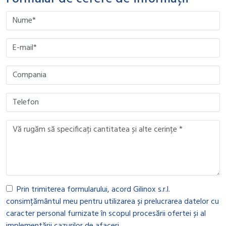
Please leave this field empty.
Please leave this field empty.
Please leave this field empty.
Please leave this field empty.
Prin trimiterea formularului, acord Gilinox s.r.l.
consimțământul meu pentru utilizarea și prelucrarea datelor cu
caracter personal furnizate în scopul procesării ofertei și al