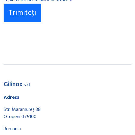
implementării cazurilor de afaceri.
Gilinox
s.r.l
Adresa
Str. Maramureș 38
Otopeni 075100
Romania