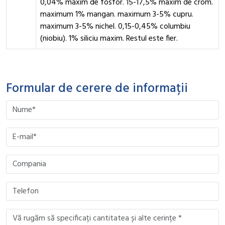
0,04% maxim de fosfor. 15-17,5% maxim de crom.
maximum 1% mangan. maximum 3-5% cupru.
maximum 3-5% nichel. 0,15-0,45% columbiu
(niobiu). 1% siliciu maxim. Restul este fier.
Formular de cerere de informații
Please leave this field empty.
Please leave this field empty.
Please leave this field empty.
Please leave this field empty.