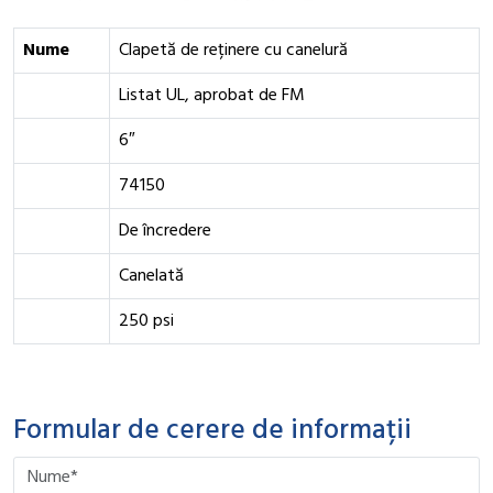
Nume
Clapetă de reținere cu canelură
Listat UL, aprobat de FM
6″
74150
De încredere
Canelată
250 psi
Formular de cerere de informații
Please leave this field empty.
Please leave this field empty.
Please leave this field empty.
Please leave this field empty.