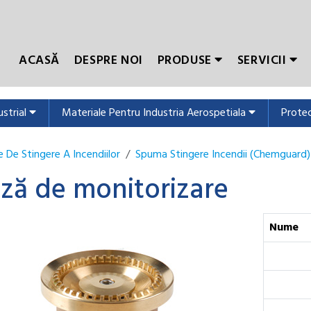
ACASĂ
DESPRE NOI
PRODUSE
SERVICII
ustrial
Materiale Pentru Industria Aerospetiala
Protec
 De Stingere A Incendiilor
Spuma Stingere Incendii (Chemguard)
ză de monitorizare
Nume