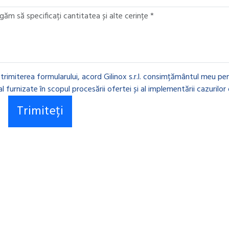
 trimiterea formularului, acord Gilinox s.r.l. consimțământul meu pen
l furnizate în scopul procesării ofertei și al implementării cazurilor 