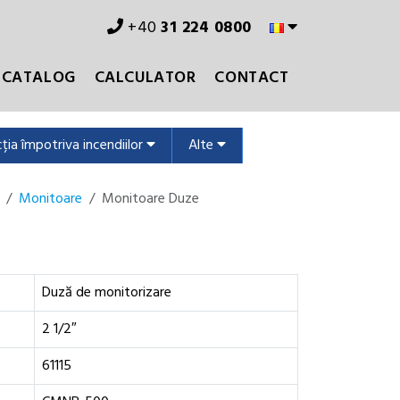
+40
31 224 0800
CATALOG
CALCULATOR
CONTACT
ția împotriva incendiilor
Alte
Monitoare
Monitoare Duze
Duză de monitorizare
2 1/2″
61115