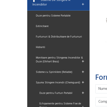
Sisteme De Stingere A
+
Incendiilor
Duze pentru Sisteme Portabile
Extinctoare
Furtunuri & Distribuitoare de Furtunuri
Hidranti
Monitoare pentru Stingerea Incendiilor &
+
Duze (Elkhart Brass)
+
Sisteme cu Sprinklere (Reliable)
For
+
Spuma Stingere Incendii (Chemguard)
Please le
Please le
Please le
Please le
+
Duze pentru Furtun Portabil
Echipamente pentru Sisteme Fixe de