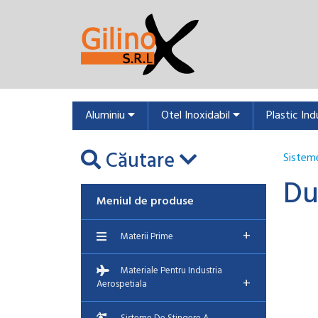
Aluminiu
Otel Inoxidabil
Plastic Ind
Căutare
Sisteme
Du
Meniul de produse
+
Materii Prime
Materiale Pentru Industria
+
Aerospetiala