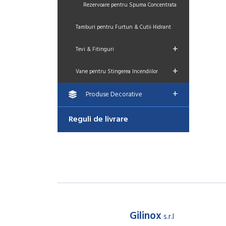
Rezervoare pentru Spuma Concentrata
Tamburi pentru Furtun & Cutii Hidrant
+
Tevi & Fitinguri
+
Vane pentru Stingerea Incendiilor
+
Produse Decorative
Reguli de livrare
Gilinox
s.r.l