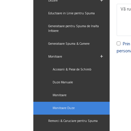
+
Dozare
Eductoare in Linie pentru Spuma
Generatoare pentru Spuma de Inalta
Infoiere
Prin
Generatoare Spuma & Camere
persona
+
Monitoare
Accesorii & Piese de Schimb
Duze Manuale
Monitoare
Monitoare Duze
Remorci & Caruciare pentru Spuma