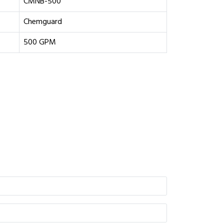
CMNB-500
Chemguard
500 GPM