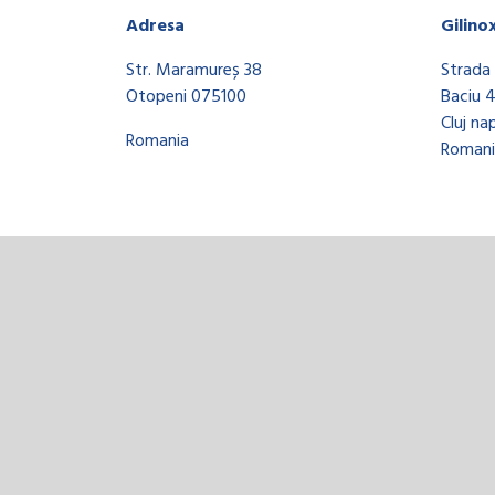
Adresa
Gilino
Str. Maramureș 38
Strada 
Otopeni 075100
Baciu 
Cluj na
Romania
Romani